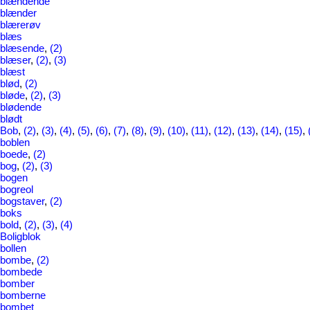
blændende
blænder
blærerøv
blæs
blæsende
,
(2)
blæser
,
(2)
,
(3)
blæst
blød
,
(2)
bløde
,
(2)
,
(3)
blødende
blødt
Bob
,
(2)
,
(3)
,
(4)
,
(5)
,
(6)
,
(7)
,
(8)
,
(9)
,
(10)
,
(11)
,
(12)
,
(13)
,
(14)
,
(15)
,
boblen
boede
,
(2)
bog
,
(2)
,
(3)
bogen
bogreol
bogstaver
,
(2)
boks
bold
,
(2)
,
(3)
,
(4)
Boligblok
bollen
bombe
,
(2)
bombede
bomber
bomberne
bombet