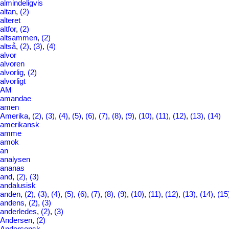
almindeligvis
altan
,
(2)
alteret
altfor
,
(2)
altsammen
,
(2)
altså
,
(2)
,
(3)
,
(4)
alvor
alvoren
alvorlig
,
(2)
alvorligt
AM
amandae
amen
Amerika
,
(2)
,
(3)
,
(4)
,
(5)
,
(6)
,
(7)
,
(8)
,
(9)
,
(10)
,
(11)
,
(12)
,
(13)
,
(14)
amerikansk
amme
amok
an
analysen
ananas
and
,
(2)
,
(3)
andalusisk
anden
,
(2)
,
(3)
,
(4)
,
(5)
,
(6)
,
(7)
,
(8)
,
(9)
,
(10)
,
(11)
,
(12)
,
(13)
,
(14)
,
(15
andens
,
(2)
,
(3)
anderledes
,
(2)
,
(3)
Andersen
,
(2)
Andersensk