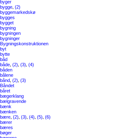
byger
bygge
,
(2)
byggemarkedskø
bygges
bygget
bygning
bygningen
bygninger
Bygningskonstruktionen
byt
bytte
båd
både
,
(2)
,
(3)
,
(4)
båden
bålene
bånd
,
(2)
,
(3)
Båndet
båret
bægerklang
bælgravende
bænk
bænken
bære
,
(2)
,
(3)
,
(4)
,
(5)
,
(6)
bærer
bæres
bøger
bøgerne