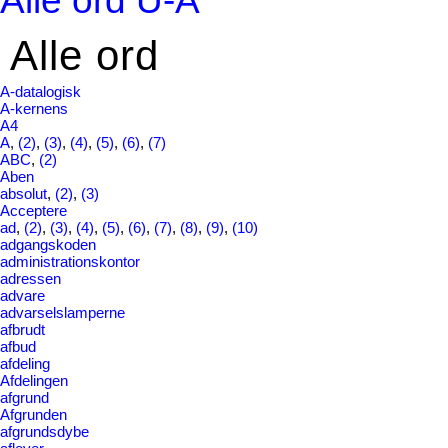
Alle ord U-Å
Alle ord
A-datalogisk
A-kernens
A4
A
,
(2)
,
(3)
,
(4)
,
(5)
,
(6)
,
(7)
ABC
,
(2)
Aben
absolut
,
(2)
,
(3)
Acceptere
ad
,
(2)
,
(3)
,
(4)
,
(5)
,
(6)
,
(7)
,
(8)
,
(9)
,
(10)
adgangskoden
administrationskontor
adressen
advare
advarselslamperne
afbrudt
afbud
afdeling
Afdelingen
afgrund
Afgrunden
afgrundsdybe