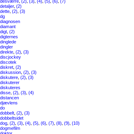
desværre
,
(2)
,
(3)
,
(4)
,
(5)
,
(6)
,
(7)
detaljer
,
(2)
dette
,
(2)
,
(3)
dg
diagnosen
diamant
digt
,
(2)
digternes
dinglede
dingler
direkte
,
(2)
,
(3)
discjockey
discotek
diskret
,
(2)
diskussion
,
(2)
,
(3)
diskutere
,
(2)
,
(3)
diskuterer
diskuteres
disse
,
(2)
,
(3)
,
(4)
distancen
djævlens
do
dobbelt
,
(2)
,
(3)
dobbeltsidet
dog
,
(2)
,
(3)
,
(4)
,
(5)
,
(6)
,
(7)
,
(8)
,
(9)
,
(10)
dogmefilm
doktor