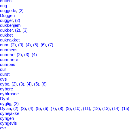
duften
dug
duggede
,
(2)
Duggen
dugger
,
(2)
dukkehjem
dukker
,
(2)
,
(3)
dukket
duknakket
dum
,
(2)
,
(3)
,
(4)
,
(5)
,
(6)
,
(7)
dumheds
dumme
,
(2)
,
(3)
,
(4)
dummere
dumpes
dur
durst
dvs
dybe
,
(2)
,
(3)
,
(4)
,
(5)
,
(6)
dybere
dybfrosne
Dybt
dygtig
,
(2)
Dylan
,
(2)
,
(3)
,
(4)
,
(5)
,
(6)
,
(7)
,
(8)
,
(9)
,
(10)
,
(11)
,
(12)
,
(13)
,
(14)
,
(15
dynejakke
dyngen
dyngevis
dyr