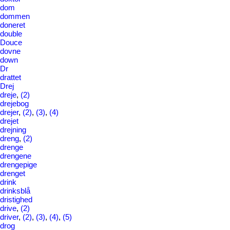
dom
dommen
doneret
double
Douce
dovne
down
Dr
drattet
Drej
dreje
,
(2)
drejebog
drejer
,
(2)
,
(3)
,
(4)
drejet
drejning
dreng
,
(2)
drenge
drengene
drengepige
drenget
drink
drinksblå
dristighed
drive
,
(2)
driver
,
(2)
,
(3)
,
(4)
,
(5)
drog