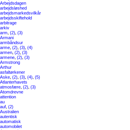
Arbejdsdagen
arbejdsløshed
arbejdsmarkedsvilkår
arbejdsskiftehold
arbitrage
arkiv
arm
,
(2)
,
(3)
Armani
armbåndsur
arme
,
(2)
,
(3)
,
(4)
armen
,
(2)
,
(3)
armene
,
(2)
,
(3)
Armstrong
Arthur
asfaltørkener
Aske
,
(2)
,
(3)
,
(4)
,
(5)
Atlanterhavets
atmosfære
,
(2)
,
(3)
Atomdrevne
attention
au
auf
,
(2)
Australien
autentisk
automatisk
automobilet