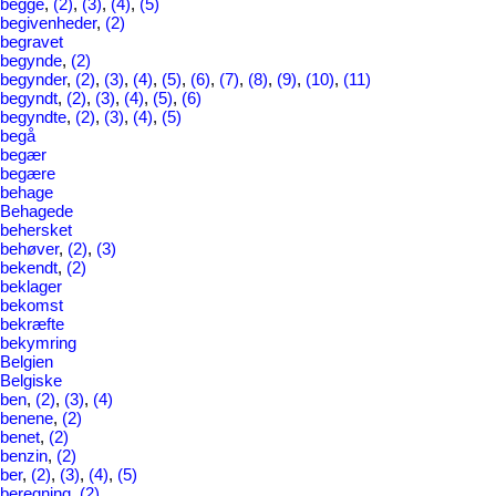
begge
,
(2)
,
(3)
,
(4)
,
(5)
begivenheder
,
(2)
begravet
begynde
,
(2)
begynder
,
(2)
,
(3)
,
(4)
,
(5)
,
(6)
,
(7)
,
(8)
,
(9)
,
(10)
,
(11)
begyndt
,
(2)
,
(3)
,
(4)
,
(5)
,
(6)
begyndte
,
(2)
,
(3)
,
(4)
,
(5)
begå
begær
begære
behage
Behagede
behersket
behøver
,
(2)
,
(3)
bekendt
,
(2)
beklager
bekomst
bekræfte
bekymring
Belgien
Belgiske
ben
,
(2)
,
(3)
,
(4)
benene
,
(2)
benet
,
(2)
benzin
,
(2)
ber
,
(2)
,
(3)
,
(4)
,
(5)
beregning
,
(2)