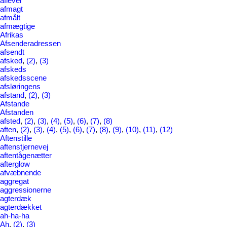
aflever
afmagt
afmålt
afmægtige
Afrikas
Afsenderadressen
afsendt
afsked
,
(2)
,
(3)
afskeds
afskedsscene
afsløringens
afstand
,
(2)
,
(3)
Afstande
Afstanden
afsted
,
(2)
,
(3)
,
(4)
,
(5)
,
(6)
,
(7)
,
(8)
aften
,
(2)
,
(3)
,
(4)
,
(5)
,
(6)
,
(7)
,
(8)
,
(9)
,
(10)
,
(11)
,
(12)
Aftenstille
aftenstjernevej
aftentågenætter
afterglow
afvæbnende
aggregat
aggressionerne
agterdæk
agterdækket
ah-ha-ha
Ah
,
(2)
,
(3)